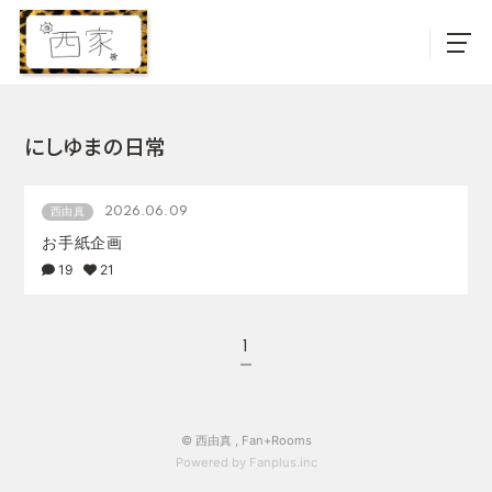
にしゆまの日常
2026.06.09
西由真
お手紙企画
19
21
1
© 西由真 ,
Fan+Rooms
Powered by Fanplus.inc